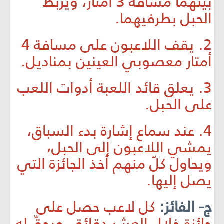
بينهما مسافة 3 أمتار، ويربط
الحبل بطرفيهما.
2. يقف اللاعبون على مسافة 4
أمتار معصوبي العينين بمناديل.
3. يعلق قائد اللعبة أدوات اللعب
على الحبل.
4. عند سماع إشارة بدء السباق،
يمشي اللاعبون إلى الحبل،
ويحاول كلّ منهم أخذ الجائزة التي
يصل إليها.
ج- الفائز:
كل لاعب حصل على
جائزة خلال العشر دقائق، ويحقّ له