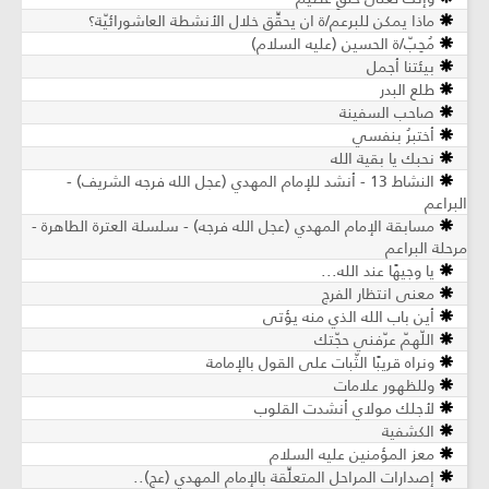
ماذا يمكن للبرعم/ة ان يحقِّق خلال الأنشطة العاشورائيّة؟
مُحِبّ/ة الحسين (عليه السلام)
بيئتنا أجمل
طلع البدر
صاحب السفينة
أختبرُ بنفسي
نحبك يا بقية الله
النشاط 13 - أنشد للإمام المهدي (عجل الله فرجه الشريف) -
البراعم
مسابقة الإمام المهدي (عجل الله فرجه) - سلسلة العترة الطاهرة -
مرحلة البراعم
يا وجيهًا عند الله...
معنى انتظار الفرج
أين باب الله الذي منه يؤتى
اللّهمّ عرّفني حجّتك
ونراه قريبًا الثّبات على القول بالإمامة
وللظهور علامات
لأجلك مولاي أنشدت القلوب
الكشفية
معز المؤمنين عليه السلام
إصدارات المراحل المتعلِّقة بالإمام المهدي (عج)..