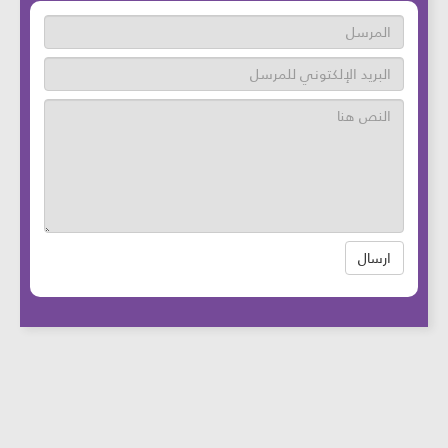
ارسال
عدد زوار الموقع: 46646505 آخر تحديث:
2025-