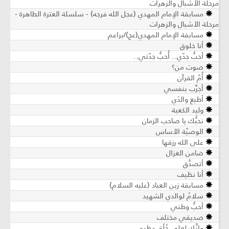
مرحلة الأشبال والزهرات
مسابقة الإمام المهدي (عجل الله فرجه) - سلسلة العترة الطاهرة -
مرحلة الأشبال والزهرات
مسابقة الإمام المهدي(عج)/براعم
أنا خلوق
أحبُّ جدّي.. أُحبُّ جدّتي..
صوت من؟
أُمّ القرآن
أجرِّب بنفسي
أطيع والدَي
وليد الكعبة
نحبُّك يا صاحب الزمان
الوصيّة الأساس
على الله رزقها
ضامن الغزال
أتصدَّق
أنا نظيف
مسابقة زين العباد (عليه السلام)
سلامٌ لوالدي الشهيد
أحبُّ وطني
صديقي مختلف
وإنَّك لعلى خُلُقٍ عظيم