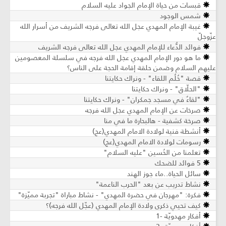
قبسات من حياة الإمام الجواد عليه السلام
شمس الوجود
غيبة الإمام المهدي عجل الله تعالى فرجه الشريف من أسرار الله
عزّوجلّ
فوائد الدُّعاء للإمام المهدي عجل الله تعالى فرجه الشريف
ما هو دور الإمام المهدي عجل الله فرجه في سلسلة المعصومين
عليهم السلام وضمن حلقة إقامة الحجة على الناس؟
قصة "حُلُم اللقاء" - ونراك حكايتنا
"الحلّاق" - ونراك حكايتنا
"لقاءٌ في مسجد جمكران" - ونراك حكايتنا
صرخات عن الإمام المهدي عجل الله فرجه
صرخة كشفية - هالبحارة ما في منا
أنشطة فنية لولادة الامام المهدي(عج)
رسومات لولادة الامام المهدي(عج)
تعلمنا من الحُسين "عليه السلام"
5 فوائد للضحك
سائل الحياة..ماء جوز الهند
نشاط تدريب عن بعد "الحرب الناعمة"
فكرة: "مهرجان في حضرة المهدي" - نشاط مباراة "تجربة مميّزة"
كيف تحيي ذكرى ولادة الإمام المهدي (عجّل الله فرجه)؟
أفكار مهدويّة -1