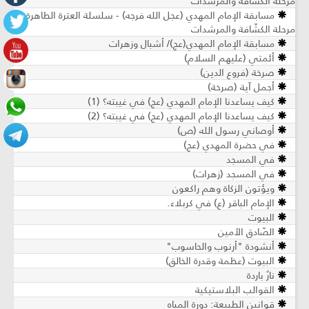
مرحلة الكشافة والمرشدات
مسابقة الإمام المهدي (عجل الله فرجه) - سلسلة العترة الطاهرة -
مرحلة الكشّافة والمرشدات
مسابقة الإمام المهدي(عج)/ أشبال وزهرات
أئمتي (عليهم السلام)
صرخة (فروع الدين)
أجمل آية (صرخة)
كيف يساعدنا الإمام المهدي (عج) في غيبته؟ (1)
كيف يساعدنا الإمام المهدي (عج) في غيبته؟ (2)
أوصاني رسول الله (ص)
في حضرة المهدي (عج)
في المسجد
في المسجد (زهرات)
ويؤتون الزكاة وهم راكعون
الإمام الباقر (ع) في كربلاء.
البيوت
الصّادق الأمين
أنشودة "أرنوب والحاسوب"
البيوت (عظمة وقدرة الخالق)
نارٌ باردة
القوالب البلاستيكية
قوانين الطبيعة: دورة المياه