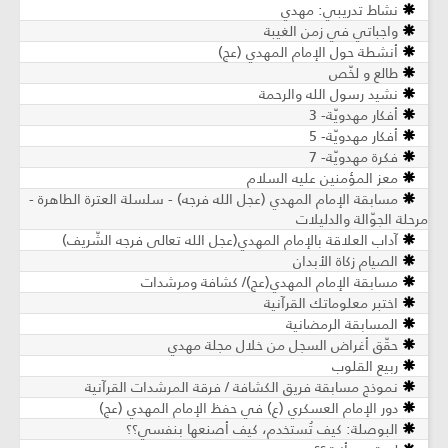
نشاط تدريبي: مهدي
واجباتي في زمن الغيبة
أنشطة حول الإمام المهدي (عج)
طالع و لخّص
نشيد رسول الله والرحمة
أفكار مهدويّة- 3
أفكار مهدويّة- 5
فكرة مهدويّة- 7
معز المؤمنين عليه السلام
مسابقة الإمام المهدي (عجل الله فرجه) - سلسلة العترة الطاهرة -
مرحلة الجوّالة والدليلات
آداب العلاقة بالإمام المهدي(عجل الله تعالى فرجه الشّريف)
الصيام زكاة الأبدان
مسابقة الإمام المهدي(عج)/ كشافة ومرشدات
اختبر معلوماتك القرآنية
المسابقة الرمضانية
حقّق أغراض السجل من خلال مجلة مهدي
ربيع القلوب
نموذج مسابقة فريق الكشافة / فرقة المرشدات القرآنية
دور الإمام العسكري (ع) في حفظ الإمام المهدي (عج)
البوصلة: كيف تُستخدم، كيف أصنعها بنفسي؟؟