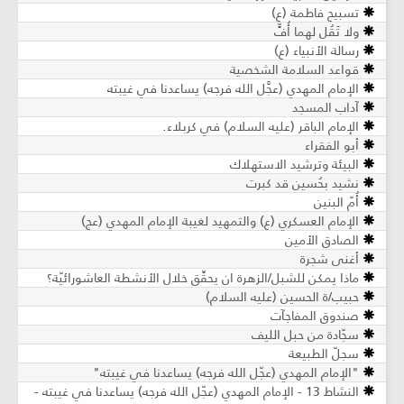
تسبيح فاطمة (ع)
ولا تَقُل لهما أُفٍّ
رسالة الأنبياء (ع)
قواعد السلامة الشخصية
الإمام المهدي (عجَّل الله فرجه) يساعدنا في غيبته
آداب المسجد
الإمام الباقر (عليه السلام) في كربلاء.
أبو الفقراء
البيئة وترشيد الاستهلاك
نشيد بحُسين قد كبرت
أُمّ البنين
الإمام العسكري (ع) والتمهيد لغيبة الإمام المهدي (عج)
الصادق الأمين
أغنى شجرة
ماذا يمكن للشبل/الزهرة ان يحقِّق خلال الأنشطة العاشورائيّة؟
حبيب/ة الحسين (عليه السلام)
صندوق المفاجآت
سجّادة من حبل الليف
سجلّ الطبيعة
"الإمام المهدي (عجّل الله فرجه) يساعدنا في غيبته"
النشاط 13 - الإمام المهدي (عجّل الله فرجه) يساعدنا في غيبته -