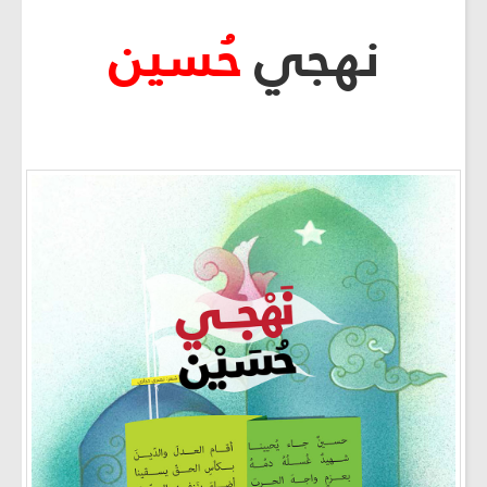
نهجي
حُسين