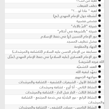
لعبة من أنت؟؟
خطف القبعات
لعبة " ماذا لو...؟"
أنشطة حول الإمام المهدي (عج)
قصص قصيرة
صرخة "البرّ بالآباء"
صرخة "بالشريعة في أحكام"
دور الإمام الحسين (ع) في حفظ الإسلام
فضل تنظيف المسجد
الجهاد والمقاومة
مسابقة عن الإمام الحسن عليه السلام (للكشافة والمرشدات)
دور الإمام العسكري (عليه السلام) في حفظ الإمام المهدي (عجَّل
الله فرجه الشريف)
العقد الكشفيّة
نمهّد لبقية الله
مواجهة الجمهور
النشاط الأول - الشيفرات الكشفية - الكشافة والمرشدات
النشاط الثاني - أنا أزرع - كشافة ومرشدات
النشاط الثالث - الجار قبل الدار - الكشافة والمرشدات
النشاط الرابع - دور البلديّة في خدمة المجتمع - الكشافة
والمرشدات
النشاط الخامس - مساري الكشفي - الكشافة والمرشدات