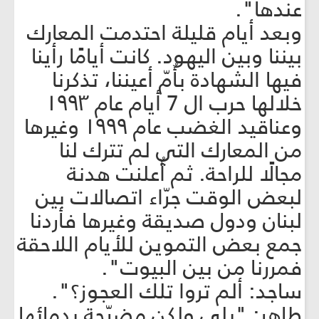
عندها".
وبعد أيام قليلة احتدمت المعارك
بيننا وبين اليهود. كانت أيامًا رأينا
فيها الشهادة بأُمّ أعيننا، تذكرنا
خلالها حرب ال 7 أيام عام ۱۹۹۳
وعناقيد الغضب عام ۱۹۹۹ وغيرها
من المعارك التي لم تترك لنا
مجالًا للراحة. ثم أُعلنت هدنة
لبعض الوقت جرّاء اتصالات بين
لبنان ودول صديقة وغيرها فأردنا
جمع بعض التموين للأيام اللاحقة
فمررنا من بين البيوت".
ساجد: ألم تروا تلك العجوز؟".
طاهر: "بلى ولكن مضرّجة بدمائها