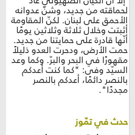
إلا أنّ الكيان الصهيوني عاد
لحماقته من جديد، وشنّ عدوانه
الأحمق على لبنان. لكنّ المقاومة
أثبتت وخلال ثلاثة وثلاثين يومًا
أنّها قادرة على حمايتنا من جديد.
حمت الأرض، ودحرت العدو ذليلاً
مقهورًا في البحر والبرّ. وكما وعد
السيّد وفى: "كما كنت أعدكم
بالنصر دائمًا، أعدكم بالنصر
مجددًا".
حدث في تمّوز