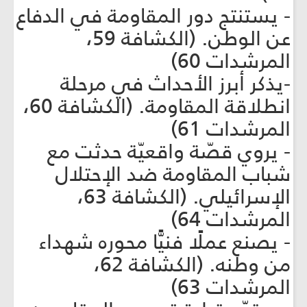
- يستنتج دور المقاومة في الدفاع
عن الوطن. (الكشافة 59،
المرشدات 60)
-يذكر أبرز الأحداث في مرحلة
انطلاقة المقاومة. (الكشافة 60،
المرشدات 61)
- يروي قصّة واقعيّة حدثت مع
شباب المقاومة ضد الإحتلال
الإسرائيلي. (الكشافة 63،
المرشدات 64)
- يصنع عملًا فنيًّا محوره شهداء
من وطنه. (الكشافة 62،
المرشدات 63)