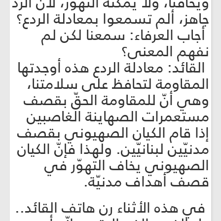
ويخافنا، ولا يمكنه التهوّر، لأنّ الردّ
جاهز، ألم تسمعوا بمعادلة الردع؟
أجاب العرفاء: سمعنا لكن لم
نفهم المعنى؟
القائد: معادلة الردع هذه أوجدتها
المقاومة لتحافظ على سلامتنا،
وهي أنّ للمقاومة الحقّ بقصف
مستعمرات الصهاينة الغاصبين
إذا قام الكيان الصهيوني بقصف
مدنيّين لبنانيّين. ولهذا فإنّ الكيان
الصهيوني يخاف التهوّر في
قصف أهداف مدنيّة.
في هذه الأثناء رن هاتف القائد..