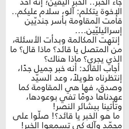
جاء الخبر.. الخبر اليقين؛ إنّه أحد
الإخوة يتكلم: آلو، سلام عليكم..
قامت المقاومة بأسر جنديّين
إسرائيليّين....
إنتهت المكالمة وبدأت الأسئلة،
من المتصل يا قائد؟ ماذا قال؟ ما
الذي يجري؟ ماذا هناك؟
أجاب القائد: أنه خبر جميل جدًا،
إنتظرناه طويلاً، وعد السيّد
وصدق، فها هي المقاومة كما
عهدناها دومًا تفي بوعودها،
وتأتينا ببشائر النصر!
ما هو الخبر يا قائد؟! صلّوا على
محمّد وآله كي تسمعوا الخبر!