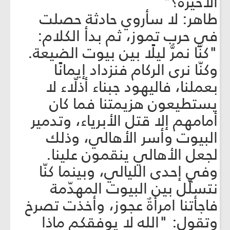
الأخيرة؟"
طاهر: لا سأروي حادثة حصلت
في حرب تموز، ثم بدأ الكلام:
"كنّا نمرُّ ليلًا بين بيوت الضيعة.
وكنّا نرى الركام فنزداد إيمانًا
بعملنا، فاليهود جبناء أذلّاء لا
يستطيعون هزيمتنا فما كان
أمامهم إلا قتل الأبرياء، وتدمير
البيوت وأسر الأهالي، وذلك
لجعل الأهالي ينقمون علينا.
وفي إحدى الليالي، وبينما كنّا
نتسلّل بين البيوت المهدّمة
فاجأتنا امرأةٌ عجوز، وأخذت تصرخ
وتقول: "الله لا يوفقكم ماذا