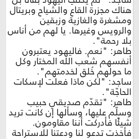
هناك مجزرة القاع والشياح وبريتال
ومشغرة والغازية وزبقين
والرويس وغيرها. يا لهم من أناس
بلا رحمة".
طاهر: "نعم. فاليهود يعتبرون
أنفسهم شعب الله المختار وكل
ما حولهم خُلق لخدمتهم".
ساجد: "لكن ماذا فعلت لإسكات
الحاجّة".
طاهر: "تقدّم صديقي حبيب
وسلّم عليها، وسألها إن كانت تريد
شيئًا فأدركت أننا مقاومون.
فأخذت تدعو لنا ودعتنا للاستراحة