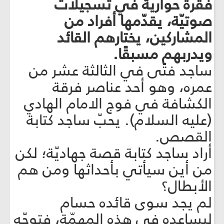
فقرة حوارية في تسجيلات
صوتيّة، يقدّمها أفراد من
المشاركين، يختارهم القائد
ويدربهم مسبقًا.
ساجد فتًى في الثالثة عشر من
عمره، وهو أحد عناصر فرقة
الكشافة في فوج الامام الهادي
(عليه السلام). يحبّ ساجد كتابة
القصص.
أراد ساجد كتابة قصة جهاديّة؛ لكن
من أين سيأتي بأحداثها ومن هم
الأبطال؟
لم يجد سوى قائده حسام
ليساعده في هذه المهمّة، فتوجّه