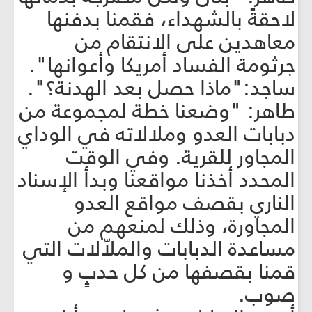
لاحقةً بالشهداء، فقمنا بدفنها
معاهدين على الانتقام من
جرثومة الفساد أمريكا وأعوانها".
ساجد:"ماذا حصل بعد الهدنة؟".
طاهر: "وضعنا خطة لمجموعة من
دبابات العدو وملالاته في الوداي
المجاور للقرية. وفي الوقت
المحدد أخذنا مواقعنا وبدأ الإسناد
الناري بقصف مواقع العدو
المجاورة، وذلك لمنعهم من
مساعدة الدبابات والملاّلات التي
قمنا بقصفها من كل حدبٍ و
صوب.