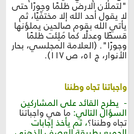
"لتملأن الارض ظلمًا وجورًا حتى
لا يقول أحد الله إلا مختفّيًا، ثم
يأتي الله بقوم صالحين يملؤنها
قسطًا وعدلًا كما مُلِئت ظلمًا
وجورًا". (العلامة المجلسي، بحار
الأنوار، ج ٥١، ص ١١٧).
واجباتنا تجاه وطننا
- يطرح القائد على المشاركين
السؤال التالي:
ما هي واجباتنا
تجاه وطننا؟
، ثم يأخذ إجابات
الجميع بطريقة العصف الذهني