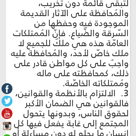
لتبقى قائمةً دون تخريب،
والمُحافظة على الآثار القديمة
الموجودة فيه وحفظها من
السّرقة والضّياع. فإنّ المُمتلكات
العامّة هذه هي ملكٌ للجميع لا
ملك خاصّ لأحد، والمُحافظة عليه
واجبٌ على كل مواطن قادر على
ذلك، كمحافظته على ماله
ومُمتلكاته الخاصّة.
3. الالتزام بالأنظمة والقوانين،
فالقوانين هي الضمان الأكبر
لحقوق الناس، وبدونها يتحول
المجتمع إلى غابة يفعل فيها كل
إنسانٍ ما يحلو له دون مساءلة أو