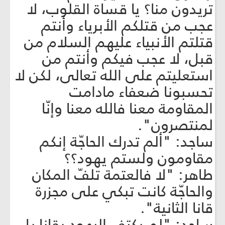
تريدون منا؟ يا قساة القلوب، لا
عجب من قتلكم الأبرياء وأنتم
قتلتم الأنبياء عليهم السلام من
قبل، لا عجب فيكم وأنتم من
استعليتم على الله تعالى، لكن لا
تحسبونا ضعفاء مادامت
المقاومة معنا فالله معنا وإنّا
لمنتصرون".
ساجد: "ألم تدرك الحاجّة إنكم
مقاومون ولستم يهود؟؟
طاهر: "لا فالعتمة تلفّ المكان
والحاجّة كانت تبكي على مجزرة
قانا الثانية".
ساجد: "لم يكتفِ اليهود بقانا بل