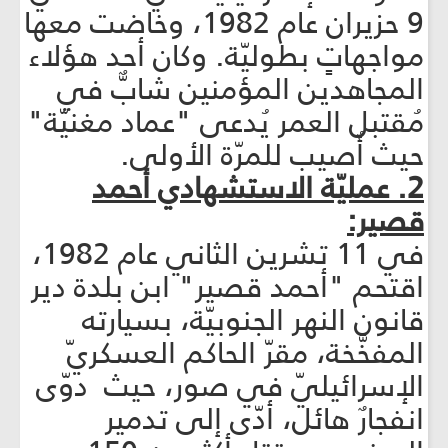
9 حزيران عام 1982، وخاضت معها
مواجهاتٍ بطوليّة. وكان أحد هؤلاء
المجاهدين المؤمنين شابٌّ في
مُقتبل العمر يُدعى "عماد مغنيّة"
حيث أُصيب للمرّة الأولى.
2. عمليّة الاستشهادي أحمد
قصير:
في 11 تشرين الثاني عام 1982،
اقتحم "أحمد قصير" ابن بلدة دير
قانون النهر الجنوبيّة، بسيارته
المفخَّخة، مقرّ الحاكم العسكريّ
الإسرائيليّ في صور، حيث دوّى
انفجارٌ هائل، أدّى إلى تدمير