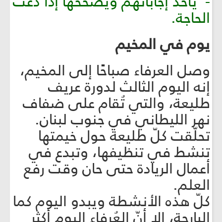
- يأخذ إجاباتهم ويصحّحها إذا دعت
الحاجة.
يوم في المخيم
وصل العرفاء صباحًا إلى المخيم،
إنه اليوم الثالث لدورة عريف
طليعة، والتي تُقام على ضفاف
نهر الليطاني في جنوب لبنان.
تحلّقت كلّ طليعة حول خيمتها
تنشط في تنظيفها، وتبدع في
أعمال الريادة حتى حان وقت رفع
العلم.
كلّ هذه الأنشطة ويبدو اليوم كما
البارحة، إلا أنّ العُرفاء اليوم أكثر