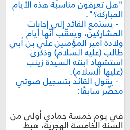
"هل تعرفون مناسبة هذه الأيام
المباركة؟".
- يستمع القائد إلى إجابات
المشاركين، ويعقّب أنّها أيام
ولادة أمير المؤمنين علي بن أبي
طالب (عليه السلام) وذكرى
استشهاد ابنته السيدة زينب
(عليها السلام).
- يقول القائد بتسجيل صوتي
محضّر سابقًا:
في يوم خمسة جمادي أولى من
السنة الخامسة الهجرية، هبط