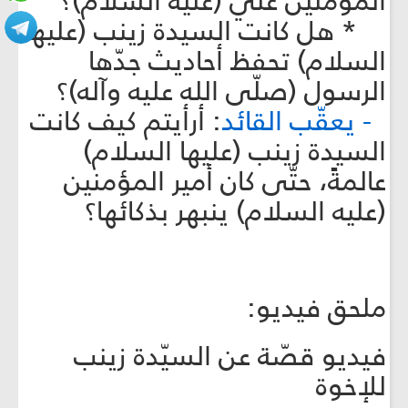
المؤمنين علي (عليه السلام)؟
* هل كانت السيدة زينب (عليها
السلام) تحفظ أحاديث جدّها
الرسول (صلّى الله عليه وآله)؟
- يعقّب القائد
: أرأيتم كيف كانت
السيدة زينب (عليها السلام)
عالمةً، حتّى كان أمير المؤمنين
(عليه السلام) ينبهر بذكائها؟
ملحق فيديو:
فيديو قصّة عن السيّدة زينب
للإخوة