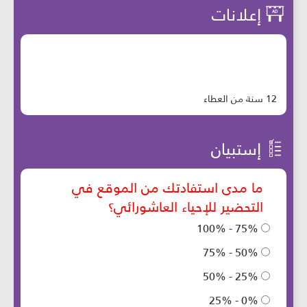
إعلانات
12 سنة من العطاء
إستبيان