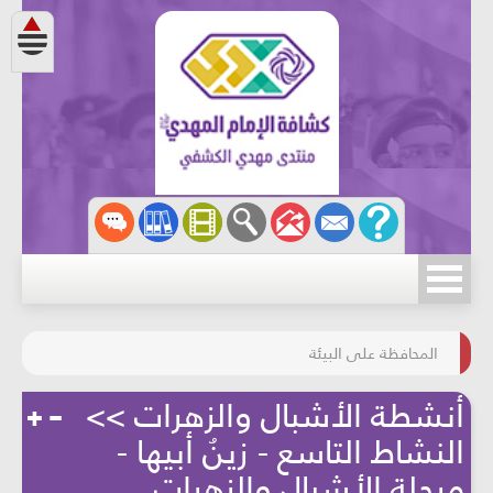
مسابقة الركب الحسينيّ
المحافظة على البيئة
أنشطة الأشبال والزهرات >>
النشاط التاسع - زينُ أبيها -
مرحلة الأشبال والزهرات