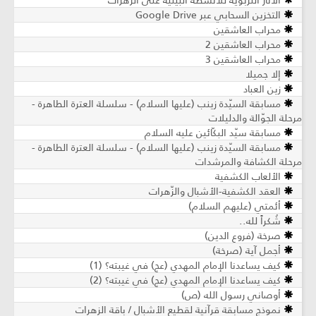
الآثار التربويّة للأنشطة البيئيّة على الزهرات
التخزين السحابي عبر Google Drive
محراب العاشقين
محراب العاشقين 2
محراب العاشقين 3
إلا جميلا
زين العباد
مسابقة السيّدة زينب (عليها السلام) - سلسلة العترة الطاهرة -
مرحلة الجوّالة والدليلات
مسابقة سيّد البكّائين عليه السلام
مسابقة السيّدة زينب (عليها السلام) - سلسلة العترة الطاهرة -
مرحلة الكشافة والمرشدات
الألعاب الكشفية
العقد الكشفية-الأشبال والزّهرات
أئمتي (عليهم السلام)
شُكراً لله..
صرخة (فروع الدين)
أجمل آية (صرخة)
كيف يساعدنا الإمام المهدي (عج) في غيبته؟ (1)
كيف يساعدنا الإمام المهدي (عج) في غيبته؟ (2)
أوصاني رسول الله (ص)
نموذج مسابقة قرآنية لقطيع الأشبال / باقة الزهرات