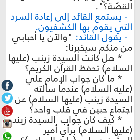
القصّة؟".
- يستمع القائد إلى إعادة السرد
التي يقوم بها الكشفيون.
- يقول القائد:
"والآن يا أحبابي
من منكم سيخبرنا:
* هل كانت السيدة زينب (عليها
السلام) تحفظ القرآن الكريم؟
* ما كان جواب الإمام علي
(عليه السلام) عندما سألته
السيدة زينب (عليها السلام) عن
اجتماع حبين في قلبٍ واحد؟
* كيف كان جواب السيدة زينب
(عليها السلام) برأي أمير