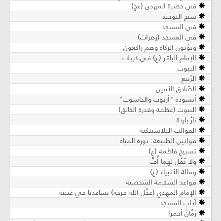
في حضرة المهدي (عج)
شيخ التوحيد
في المسجد
في المسجد (زهرات)
ويؤتون الزكاة وهم راكعون
الإمام الباقر (ع) في كربلاء.
البيوت
الرّبيع
الصّادق الأمين
أنشودة "أرنوب والحاسوب"
البيوت (عظمة وقدرة الخالق)
نارٌ باردة
القوالب البلاستيكية
قوانين الطبيعة: دورة المياه
تسبيح فاطمة (ع)
ولا تَقُل لهما أُفٍّ
رسالة الأنبياء (ع)
قواعد السلامة الشخصية
الإمام المهدي (عجَّل الله فرجه) يساعدنا في غيبته
آداب المسجد
رُمَّانٌ أحمر!