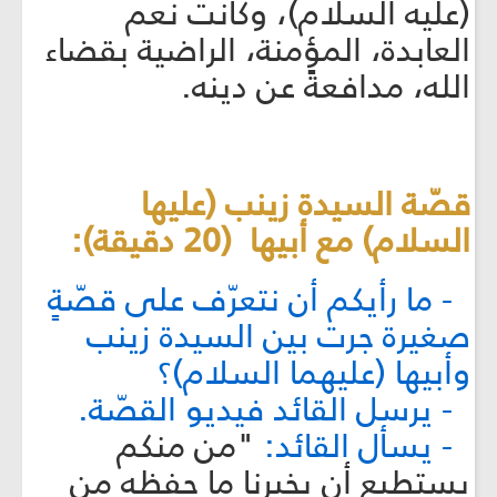
(عليه السلام)، وكانت نعم
العابدة، المؤمنة، الراضية بقضاء
الله، مدافعةً عن دينه.
قصّة السيدة زينب (عليها
السلام) مع أبيها (20 دقيقة):
- ما رأيكم أن نتعرّف على قصّةٍ
صغيرة جرت بين السيدة زينب
وأبيها (عليهما السلام)؟
- يرسل القائد فيديو القصّة.
- يسأل القائد:
"من منكم
يستطيع أن يخبرنا ما حفظه من