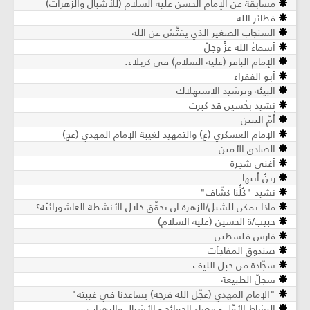
مسابقة عن الإمام الحسن عليه السلام (للأشبال والزهرات)
فطائر الله
السنجاب الصغير الذي يفتِّش عن الله
أسماءُ الله عزَّ وجلّ
الإمام الباقر (عليه السلام) في كربلاء.
أبو الفقراء
البيئة وترشيد الاستهلاك
نشيد بحُسين قد كبرت
أُمّ البنين
الإمام العسكري (ع) والتمهيد لغيبة الإمام المهدي (عج)
الصادق الأمين
أغنى شجرة
زَينُ أبيها
نشيد "كُلُّنا كشّاف"
ماذا يمكن للشبل/الزهرة ان يحقِّق خلال الأنشطة العاشورائيّة؟
حبيب/ة الحسين (عليه السلام)
فارس فلسطين
صندوق المفاجآت
سجّادة من حبل الليف
سجلّ الطبيعة
"الإمام المهدي (عجّل الله فرجه) يساعدنا في غيبته"
النشاط الأوّل - قضاء الحوائج - الأشبال والزهرات