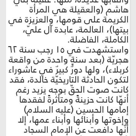
هاشم (والعقيلة هي المرأة
الكريمة على قومها، والعزيزة في
بيتها)، العالمة، عابدة آل عليّ،
الكاملة، الفاضلة.
واستشهدت في ١٥ رجب سنة ٦٢
هجريّة (بعد سنةٍ واحدة من واقعة
كربلاء)، ولها دورٌ كبيرٌ في عاشوراء
لتكون الحادثة التاريخيّة خالدة، فقد
كانت صوت الحقّ بوجه يزيد رغم
أنهّا كانت حزينةً ومتأثرةً لفقدها
إمامها الحسين (عليه السلام)
وإخوتها وأبنائها وأبناء عمها، إلا
أنّها دافعت عن الإمام السجاد