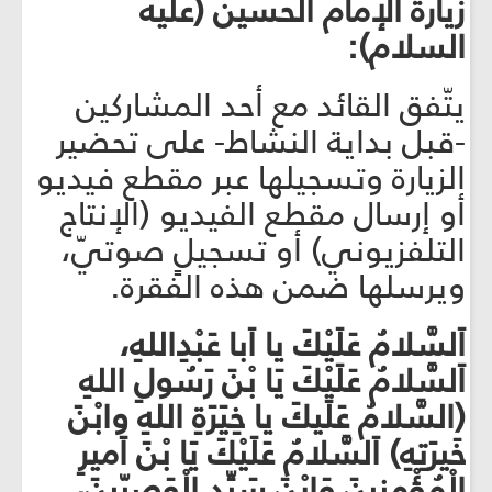
زيارة الإمام الحسين (عليه
السلام):
يتّفق القائد مع أحد المشاركين
-قبل بداية النشاط- على تحضير
الزيارة وتسجيلها عبر مقطع فيديو
أو إرسال مقطع الفيديو (الإنتاج
التلفزيوني) أو تسجيلٍ صوتيّ،
ويرسلها ضمن هذه الفقرة.
اَلسَّلامُ عَلَيْكَ يا اَبا عَبْدِاللهِ،
اَلسَّلامُ عَلَيْكَ يَا بْنَ رَسُولِ اللهِ
(السَّلامُ عَلَيكَ يا خِيَرَةِ اللهِ وابْنَ
خَيرَتِهِ) اَلسَّلامُ عَلَيْكَ يَا بْنَ اَميرِ
الْمُؤْمِنينَ وَابْنَ سَيِّدِ الْوَصِيّينَ،