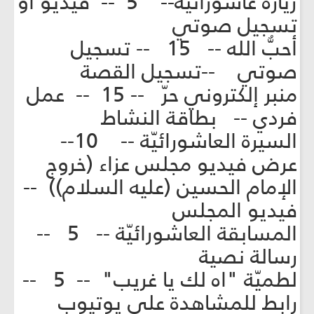
زيارة عاشورائيّة-- 5 -- فيديو أو
تسجيل صوتي
أحبُّ الله -- 15 -- تسجيل
صوتي --تسجيل القصة
منبر إلكتروني حرّ -- 15 -- عمل
فردي -- بطاقة النشاط
السيرة العاشورائيّة -- 10--
عرض فيديو مجلس عزاء (خروج
الإمام الحسين (عليه السلام)) --
فيديو المجلس
المسابقة العاشورائيّة -- 5 --
رسالة نصية
لطميّة "اه لك يا غريب" -- 5 --
رابط للمشاهدة على يوتيوب