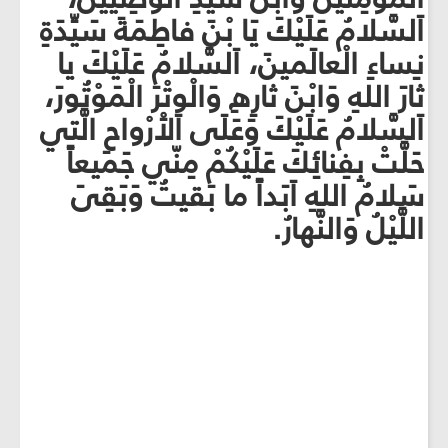
اَلسَّلامُ عَلَيْكَ يَا بْنَ فاطِمَةَ سَيِّدَةِ
نِساءِ الْعالَمينَ، اَلسَّلامُ عَلَيْكَ يا
ثارَ اللهِ وَابْنَ ثارِهِ وَالْوِتْرَ الْمَوْتُورَ،
اَلسَّلامُ عَلَيْكَ وَعَلَى الاَْرْواحِ الَّتي
حَلَّتْ بِفِنائِكَ عَلَيْكُمْ مِنّي جَميعاً
سَلامُ اللهِ اَبَداً ما بَقيتُ وَبَقِىَ
اللَّيْلُ وَالنَّهارُ.