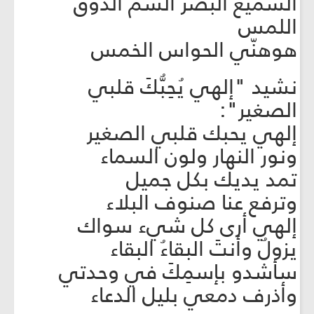
السميع البصر الشّمّ الذوق
اللمس
هوهنّي الحواس الخمس
نشيد "إلهي يُحِبُّكَ قلبي
الصغير":
إلهي يحبك قلبي الصغير
ونور النهار ولون السماء
تمد يديك بكل جميل
وترفع عنا صنوف البلاء
إلهي أرى كل شيء سواك
يزولُ وأنتَ البقاءُ البقاء
سأشدو بإسمِكَ في وحدتي
وأذرف دمعي بليل الدعاء