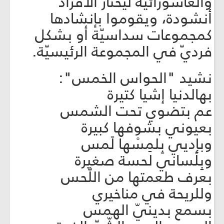
والعاشورائيّة ليختار الأفراد
أنشودة، ويقوموا بإنشادها
كمجموعات سداسيّة أو بشكل
فرديّ في المجموعة الرئيسيّة.
نشيد "الحواس الخمس":
بهالدنيا إشيا كتيرة
عم بتضوي تحت الشمس
بعيوني بشوفها كبيرة
وبإدیي بِلمِسْها لَمس
وبِلْساني لحسة صغيرة
بعرف طعمتها من اللّحس
وللريحة في مناخيري
بسمع بدينيّ الهمس