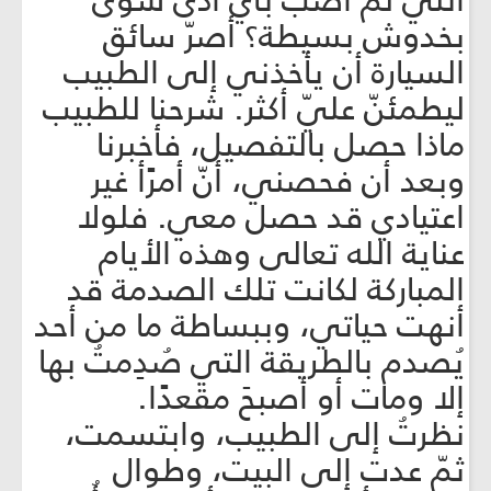
أنني لم أُصَب بأيّ أذى سوی
بخدوش بسيطة؟ أصرّ سائق
السيارة أن يأخذني إلى الطبيب
ليطمئنّ عليّ أكثر. شرحنا للطبيب
ماذا حصل بالتفصيل، فأخبرنا
وبعد أن فحصني، أنّ أمرًأ غير
اعتيادي قد حصل معي. فلولا
عناية الله تعالى وهذه الأيام
المباركة لكانت تلك الصدمة قد
أنهت حياتي، وببساطة ما من أحد
يُصدم بالطريقة التي صُدِمتُ بها
إلا ومات أو أصبحَ مقعدًا.
نظرتُ إلى الطبيب، وابتسمت،
ثمّ عدت إلى البيت، وطوال