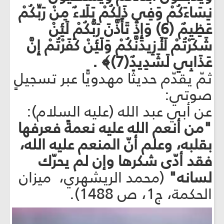
نِسَاءَكُمْ وَفِي ذَلِكُمْ بَلَاءٌ مِنْ رَبِّكُمْ
عَظِيمٌ (6) وَإِذْ تَأَذَّنَ رَبُّكُمْ لَئِنْ
شَكَرْتُمْ لَأَزِيدَنَّكُمْ وَلَئِنْ كَفَرْتُمْ إِنَّ
عَذَابِي لَشَدِيدٌ(7)﴾ .
ثمّ يقدّم حديثًا مهدويًّا عبر تسجيلٍ
صوتي:
عن أبي عبد الله (عليه السلام):
"من أنعم الله عليه نعمةً فعرفها
بقلبه، وعلم أنّ المنعم عليه الله،
فقد أدّى شكرها وإن لم يحرّك
لسانه"
(محمد الريشهري، ميزان
الحكمة، ج1، ص 1488).