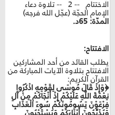
الاختتام -- 2 -- تلاوة دعاء
الإمام الحجّة (عجّل الله فرجه)
المدّة: 65د.
الافتتاح:
يطلب القائد من أحد المشاركين
الافتتاح بتلاوة الآيات المباركة من
القرآن الكريم:
﴿وَإِذْ قَالَ مُوسَى لِقَوْمِهِ اذْكُرُوا
نِعْمَةَ اللَّهِ عَلَيْكُمْ إِذْ أَنْجَاكُمْ مِنْ آَلِ
فِرْعَوْنَ يَسُومُونَكُمْ سُوءَ الْعَذَابِ
وَيُذَبِّحُونَ أَبْنَاءَكُمْ وَيَسْتَحْيُونَ