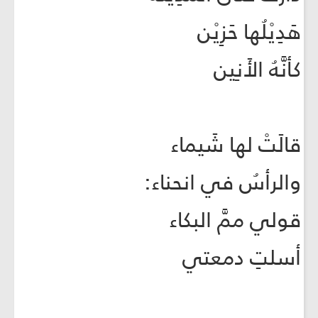
هَدِيْلُها حَزِيْن
كأنَّهُ الأَنِين
قالَتْ لها شَيماء
والرأسُ في انحناء:
قولي ممَّ البكاء
أسلتِ دمعتي