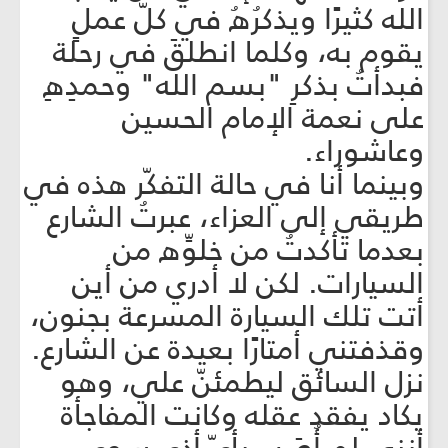
الله كثيرًا ويذكرُهُ في كلّ عملٍ
يقوم به، وكلما انطلقَ في رحلة
فبدأتُ بذكرِ "بسم الله" وحمدِهِ
على نعمة الإمام الحسين
وعاشوراء.
وبينما أنا في حالة التفكّر هذه في
طريقي إلى العزاء، عبرتُ الشارع
بعدما تأكدتُ من خلوِّه من
السيارات. لكن لا أدري من أين
أتت تلك السيارة المسرعة بجنون،
وقذفتني أمتارًا بعيدة عن الشارع.
نزل السائق ليطمئنّ علي، وهو
يكاد يفقد عقله وكانت المفاجأة