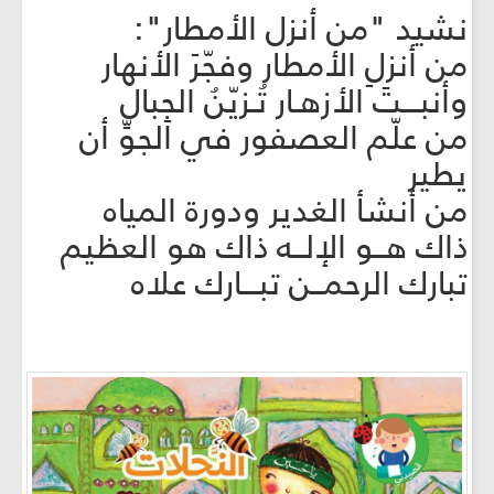
نشيد "من أنزل الأمطار":
من أنزلِ الأمطار وفجّرَ الأنهار
وأنبـــتَ الأزهـار تُـزيّنُ الجِبال
من علّم العصفور في الجوِّ أن
يطير
من أنشأ الغدير ودورة المياه
ذاك هــو الإلــه ذاك هو العظيم
تبارك الرحمــن تبـــارك علاه