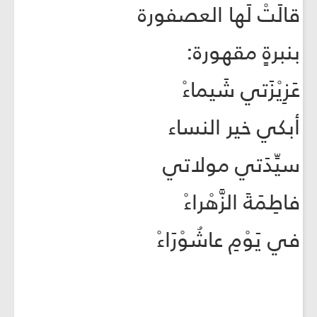
قالَتْ لَها العصفورة
بنبرةٍ مقهورة:
عَزِيْزَتي شَيماءْ
أبكي خير النساء
سيِّدَتي مولاتي
فاطِمَةَ الزَّهْراءْ
في يَوْمِ عاشُوْرَاءْ