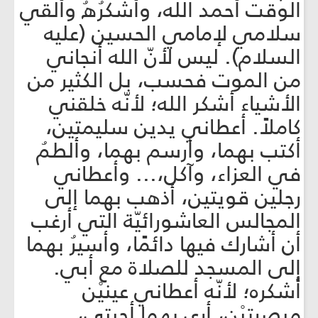
الوقت أحمد الله، وأشكرُهُ وأُلقي
سلامي لإمامي الحسين (عليه
السلام). ليس لأنّ الله أنجاني
من الموت فحسب، بل الكثير من
الأشياء أشكر الله؛ لأنّه خلقني
كاملاً. أعطاني يدين سليمتين،
أكتب بهما، وأرسم بهما، وألطمُ
في العزاء، وآكل،... وأعطاني
رجلين قويتين، أذهب بهما إلى
المجالس العاشورائيّة التي أرغب
أن أشارك فيها دائمًا، وأسيرُ بهما
إلى المسجد للصلاة مع أبي.
أشكره؛ لأنّه أعطاني عينيْن
مبصرتيْن، أرى بهما أحبتي،