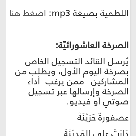
اللطمية بصيغة mp3:
اضغط هنا
الصرخة العاشورائيّة:
يُرسل القائد التسجيل الخاص
بصرخة اليوم الأول، ويطلب من
المشاركين –ممن يرغب- أداء
الصرخة وإرسالها عبر تسجيل
صوتي أو فيديو.
عصفورةٌ حَزيْنَةْ
دَارَتْ على المَدِيْنَةْ