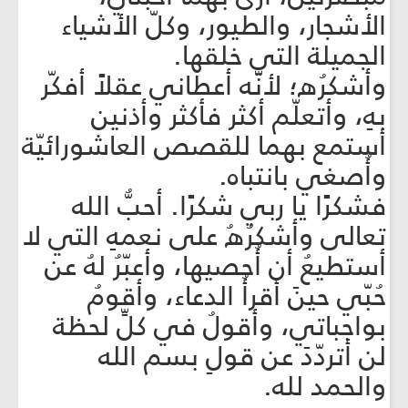
الأشجار، والطيور، وكلّ الأشياء
الجميلة التي خلقها.
وأشكرُه؛ لأنّه أعطاني عقلاً أفكّر
بهِ، وأتعلّم أكثر فأكثر وأذنين
أستمع بهما للقصص العاشورائيّة
وأُصغي بانتباه.
فشكرًا يا ربي شكرًا. أحبُّ الله
تعالى وأشكرُهُ على نعمهِ التي لا
أستطيعُ أن أُحصيها، وأعبّرُ لهُ عن
حُبّي حينَ أقرأُ الدعاء، وأقومُ
بواجباتي، وأقولُ في كلِّ لحظة
لن أتردّدَ عن قولِ بسم الله
والحمد لله.