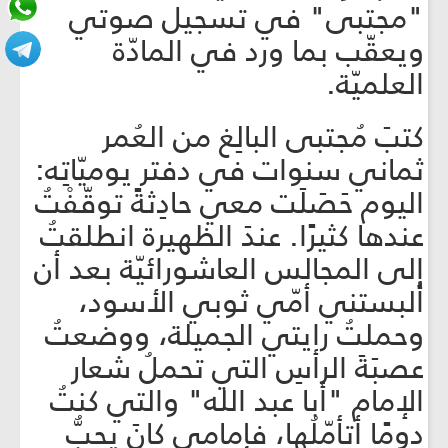
"مجتبى" في تسجيل صوتي
ويعقّب بما ورد في المادّة
العلميّة.
كتبَ مُجتبى البالِغ من العُمر
ثماني سنوات في دفتر يوميّاتِه:
اليوم حَصَلَت معي حادِثةً توقّفْتُ
عندها كثيرًا. عندَ الظهيرة انطلقتُ
إلى المجالس العاشورائيّة بعد أن
ألبستني أمّي ثوبي الأسود،
وحملتُ رايتي الجميلة، ووضعتُ
عصبَةَ الرأسِ التي تحملُ شعار
الإمام "أبا عبد الله" والتي كنتُ
دومًا أتأمّلُها، فإمامي كانَ يحبُّ