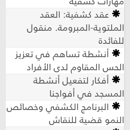
مهارات كشفية
عقد كشفية: العقد
الملتوية-المبرومة. منقول
للفائدة
أنشطة تساهم في تعزيز
الحس المقاوم لدى الأفراد
أفكار لتفعيل أنشطة
المسجد في أفواجنا
البرنامج الكشفي وخصائص
النمو قضية للنقاش