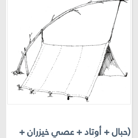
(حبال + أوتاد + عصي خيزران +