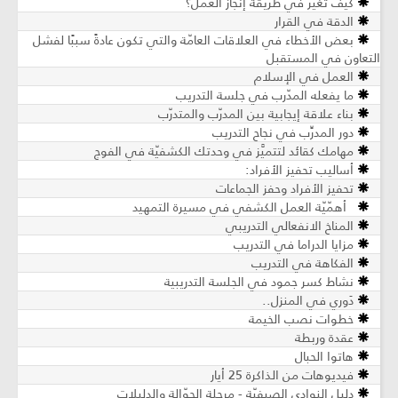
كيف تغير في طريقة إنجاز العمل؟
الدقة في القرار
بعض الأخطاء في العلاقات العامّة والتي تكون عادةً سببًا لفشل
التعاون في المستقبل
العمل في الإسلام
ما يفعله المدّرب في جلسة التدريب
بناء علاقة إيجابية بين المدرّب والمتدرّب
دور المدرِّب في نجاح التدريب
مهامك كقائد لتتميَّز في وحدتك الكشفيّة في الفوج
أساليب تحفيز الأفراد:
تحفيز الأفراد وحفز الجماعات
أهمّيّة العمل الكشفي في مسيرة التمهيد
المناخ الانفعالي التدريبي
مزايا الدراما في التدريب
الفكاهة في التدريب
نشاط كسر جمود في الجلسة التدريبية
دَوري في المنزل..
خطوات نصب الخيمة
عقدة وربطة
هاتوا الحبال
فيديوهات من الذاكرة 25 أيار
دليل النوادي الصيفيّة - مرحلة الجوّالة والدليلات