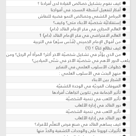
كيف نقوم بتشكيل خصائص القيادة لدى أفرادنا ؟
أفكار لتفعيل أنشطة المسجد في أفواجنا
البرنامج الكشفي وخصائص النمو قضية للنقاش
إستقلاليّة شخصيّة الأبناء متى؟ وكيف؟
العالم المجازي في فكر الإمام القائد (دام)
العالم الافتراضي في فكر الإمام القائد (دام) 1
من أقوال الإمام الخميني (قُدّس سرّه) في التربية
كيف تطالع كتابًا ؟ (1)
من الذي يؤثّر في تشكيل شخصيّة الآخر أكثر؟ المرأة أم الرجل؟ ومن
يلعب الدور الأهم في شخصيّة الآخر في شتّى الميادين؟
خطوات الأسلوب العلمي في التفكير
منهج البحث في الأسلوب العلمي :
الشجار بين الأبناء
الفروقات الفرديّة في الوحدة الكشفيّة
تأثير الجماعة في تكوين اتجاهات أفرادها
تأثير اللعب في تنمية الشخصيّة
دور القائد في إدارة الألعاب
تأثير اللعب في تنمية الشخصيّة
دور القائد في إدارة الألعاب
كيف يساهم القائد في صنع فرص التعلّم للأفراد؟
تأثيرات كورونا على والوحدات الكشفية والحدّ منها