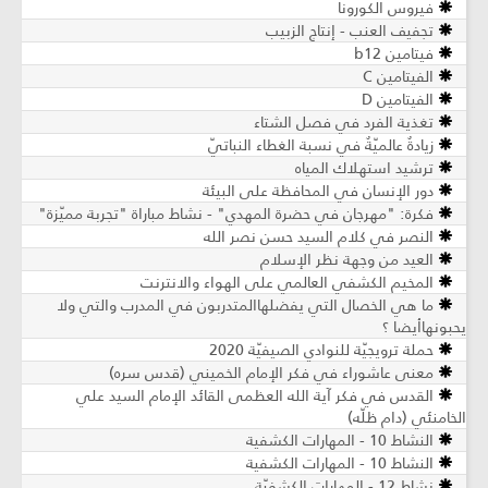
فيروس الكورونا
تجفيف العنب - إنتاج الزبيب
فيتامين b12
الفيتامين C
الفيتامين D
تغذية الفرد في فصل الشتاء
زيادةٌ عالميّةٌ في نسبة الغطاء النباتيّ
ترشيد استهلاك المياه
دور الإنسان في المحافظة على البيئة
فكرة: "مهرجان في حضرة المهدي" - نشاط مباراة "تجربة مميّزة"
النصر في كلام السيد حسن نصر الله
العيد من وجهة نظر الإسلام
المخيم الكشفي العالمي على الهواء والانترنت
ما هي الخصال التي يفضلهاالمتدربون في المدرب والتي ولا
يحبونهاأيضا ؟
حملة ترويجيّة للنوادي الصيفيّة 2020
معنى عاشوراء في فكر الإمام الخميني (قدس سره)
القدس في فكر آية الله العظمى القائد الإمام السيد علي
الخامنئي (دام ظلّه)
النشاط 10 - المهارات الكشفية
النشاط 10 - المهارات الكشفية
نشاط 12 - المهارات الكشفيّة