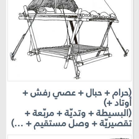
(حرام + حبال + عصي رفش +
أوتاد +)
(البسيطة + وتديّة + مربّعة +
تقصيريّة + وصل مستقيم + ...)