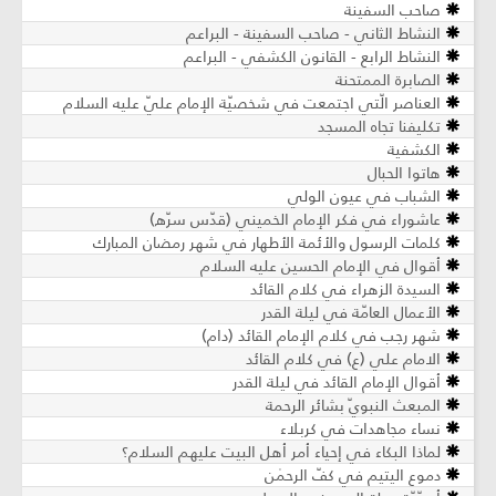
صاحب السفينة
النشاط الثاني - صاحب السفينة - البراعم
النشاط الرابع - القانون الكشفي - البراعم
الصابرة الممتحنة
العناصر الّتي اجتمعت في شخصيّة الإمام عليّ عليه السلام
تكليفنا تجاه المسجد
الكشفية
هاتوا الحبال
الشباب في عيون الولي
عاشوراء في فكر الإمام الخميني (قدّس سرّه)
كلمات الرسول والأئمة الأطهار في شهر رمضان المبارك
أقوال في الإمام الحسين عليه السلام
السيدة الزهراء في كلام القائد
الأعمال العامّة في ليلة القدر
شهر رجب في كلام الإمام القائد (دام)
الامام علي (ع) في كلام القائد
أقوال الإمام القائد في ليلة القدر
المبعث النبويّ بشائر الرحمة
نساء مجاهدات في كربلاء
لماذا البكاء في إحياء أمر أهل البيت عليهم السلام؟
دموع اليتيم في كفّ الرحمٰن