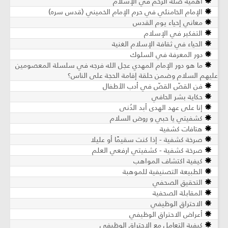
أهمّيّة صلة الرحم في الإسلام
الإمام الخامنئي في حرم الإمام الخميني (قدس سره)
معاني إحياء يوم القدس
التفكير في الإسلام
الحياء في ثقافة الإسلام الغنية
دور المعرفة في السلوك
ما هو دور الإمام المهدي عجل الله فرجه في سلسلة المعصومين
عليهم السلام وضمن حلقة إقامة الحجة على الناس؟
فن القصّ القصّ في أدب الأطفال
حكاية بشر الحافي
إنا على عهد الهدى أبد الدُنى
كشفيتي يا حبي و روض السلام
هتافات كشفية
صرخة كشفية - إذا كنت سقيمًا أو عليلا
صرخة كشفية - كشفيتي ارفعي العلم
كيفية اكتشاف المواهب
الطبيعة التصنيفية للموهبة
التحقيق الصحفي
المقابلة الصحفية
الاحتراق الوظيفي
أعراض الاحتراق الوظيفي
كيفية التعامل مع الاحتراق الوظيفي