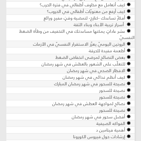
كيف أتعامل مع مخاوف أطفالي في فترة الحرب؟
كيف أرفع من معنويّات أطفالي في الحروب؟
أفكارٌ تساعدك -كنازحٍ- لتمضية وقتٍ مفيدٍ ورائع
أسرار تربية الأبناء وبناء الثقة
عشر عاداتٍ يمكنها مساعدتك في التخفيف من وطأة الضغط
النفسيّ
الروتين اليوميّ يعزّز الاستقرار النفسيّ في الأزمات
أطعمة مفيدة للحرقة
بعض النصائح لمرضى انخفاض الضغط
للتغلّب على الشعور بالعطش في شهر رمضان
الافطار الصحي في شهر رمضان
كيف أنظم غذائي في شهر رمضان
نصيحة للسحور في شهر رمضان المبارك
نصيحة للسحور
نصيحة للسحور
نصائح لمواجهة العطش في شهر رمضان
نصيحة للسحور
أفضل سحور في شهر رمضان
الفواكه الصيفية
أهمية فيتامين د
إرشادات حول فيروس الكورونا