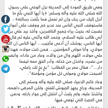
وفي طريق العودة إلى المدينة نزل الوحي على رسول
الله صلى الله عليه وآله وسلم: ﴿يا أيها النبي بلِّغ ما
أنزل إليك من ربك وإن لم تفعل فما بلّغت رسالته﴾ ،
فاستوقف النبي الناس عند غدير خم ووقف على أعواد
نصبت له، بحيث يراه جميع الحاضرين، وأخذ بيد علي بن
أبي طالب عليه السلام، وحمد الله وأثنى عليه ثم قال:
أيها الناس، يوشك أن أدعى فأجيب... أيها الناس إن الله
مولاي، وأنا مولى المؤمنين... فمن كنت مولاه، فهذا
علي مولاه، اللهم والِ من والاه، وعادِ من عاداه، وانصر
من نصره، واخذل من خذله، وأدر الحق معه كيفما
دار..."، فقال عمر بن الخطاب: "بخٍ بخٍ لك ياعلي،
أصبحت مولاي ومولى كل مؤمن ومؤمنة".
وعاد خاتم الانبياء صلى الله عليه وآله وسلم إلى
المدينة، وراح يجهز الجيوش للفتح، ولكن المرض داهمه،
واشتدّ عليه، ولم يلبث أن انتقل إلى جوار بارئه، ودفن
في الحجرة التي توفي فيها.