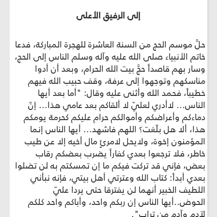
إلى الرفيق الأعلى
حلَّ موسم الحج من السنة العاشرة للهجرة المباركة، فدعا
خاتم الأنبياء صلى الله عليه وآله وسلم الناس إلى الحج،
وسار بهم قاصداً حجَّ بيت الله الحرام، وبعد أن أدوا
مناسكهم وتوجهوا إلى عرفة، وقف حبيب الله فيهم
خطيباً، فحمد الله وأثنى عليه وقال: "أما بعد أيها
الناس... لاأدري لعليّ لا ألقاكم بعد عامي هذا... إنّ
دماءكم وأعراضكم وأموالكم حرام عليكم كحرمة يومكم
هذا، ألا هل بلّغت؟ اللهم فاشهد... أيها الناس إنما
المؤمنون إخوة، ولايحل لامرئٍ مال أخيه إلا عن طيب
خاطر، فلا ترجعوا بعدي كفاراً يضرب بعضكم رقاب
بعض، فإني قد تركت فيكم ما إن تمسكتم به لن تضلوا
بعدي أبداً: كتاب الله وعترتي أهل بيتي، فإنه نبأني
اللطيف الخبير أنهما لن يفترقا حتى يردا عليّ
الحوض..أيها الناس إن ربكم واحد، وأباكم واحد كلكم
لآدم وآدم من تراب".