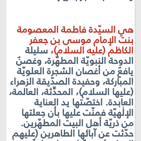
هي السيّدة فاطمة المعصومة
بنت الإمام موسى بن جعفر
الكاظم (عليه السلام)،
سليلة
الدوحة النبويّة المطهّرة، وغصنٌ
يافعٌ من أغصان الشجرة العلويّة
المباركة، وحفيدة الصدّيقة الزهراء
(عليها السلام)، المحدِّثة، العالمة،
العابدة. اختصّتها يد العناية
الإلٰهيّة فمنّت عليها بأن جعلتها
من ذريّة أهل البيت المطهّرين.
حدّثت عن آبائها الطاهرين (عليهم