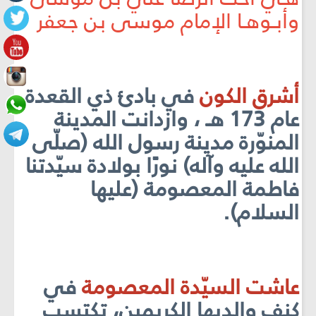
وأبـوهـا الإمام موسى بن جعفر
أشرق الكون
في بادئ ذي القعدة
عام 173 هـ ، وازدانت المدينة
المنوّرة مدينة رسول الله (صلّى
الله عليه وآله) نورًا بولادة سيّدتنا
فاطمة المعصومة (عليها
السلام).
عاشت السيّدة المعصومة
في
كنف والديها الكريمين، تكتسب