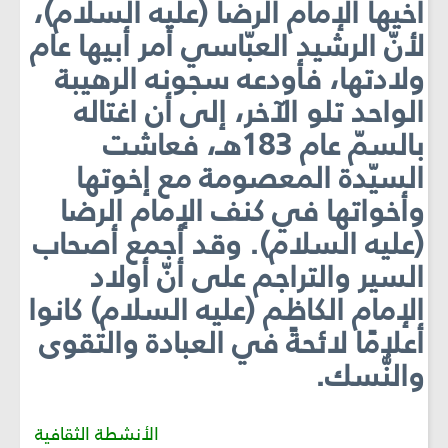
أخيها الإمام الرضا (عليه السلام)،
لأنّ الرشيد العبّاسي أمر أبيها عام
ولادتها، فأودعه سجونه الرهيبة
الواحد تلو الآخر، إلى أن اغتاله
بالسمّ عام 183هـ، فعاشت
السيّدة المعصومة مع إخوتها
وأخواتها في كنف الإمام الرضا
(عليه السلام). وقد أجمع أصحاب
السير والتراجم على أنّ أولاد
الإمام الكاظم (عليه السلام) كانوا
أعلامًا لائحةً في العبادة والتقوى
والنُّسك.
الأنشطة الثقافية