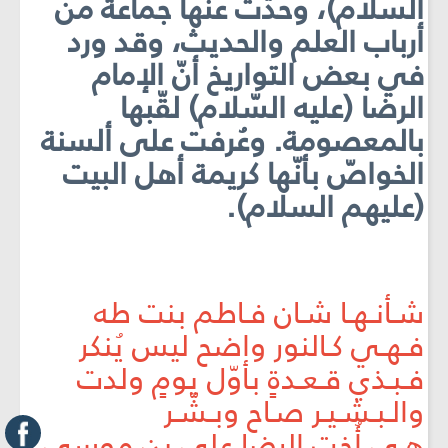
السلام)، وحدّث عنها جماعةٌ من
أرباب العلم والحديث، وقد ورد
في بعض التواريخ أنّ الإمام
الرضا (عليه السّلام) لقّبها
بالمعصومة. وعُرفت على ألسنة
الخواصّ بأنّها كريمة أهل البيت
(عليهم السلام).
شـأنـهـا شـان فـاطم بنت طه
فـهـي كـالنور واضح ليس يُنكر
فـبـذي قـعـدةٍ بأوّل يومٍ ولدت
والـبـشـيـر صـاح وبـشّـر
هـي أُخت الرضا علي بن موسى