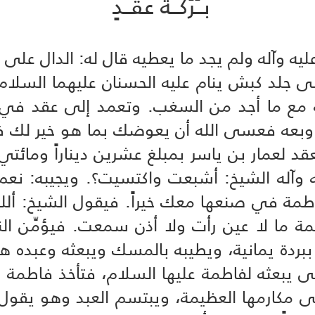
بــَرَكــةُ عقــدٍ
ه وآله ولم يجد ما يعطيه قال له: الدال على ا
 جلد كبش ينام عليه الحسنان عليهما السلام 
ه مع ما أجد من السغب. وتعمد إلى عقد في ع
بعه فعسى الله أن يعوضك بما هو خير لك ف
د لعمار بن ياسر بمبلغ عشرين ديناراً ومائتي 
 وآله الشيخ: أشبعت واكتسيت؟. ويجيبه: نع
طمة في صنعها معك خيراً. فيقول الشيخ: أللهم
ة ما لا عين رأت ولا أذن سمعت. فيؤمِّن الن
ببردة يمانية، ويطيبه بالمسك ويبعثه وعبده ه
ى يبعثه لفاطمة عليها السلام، فتأخذ فاطمة
 مكارمها العظيمة، ويبتسم العبد وهو يقول: ما