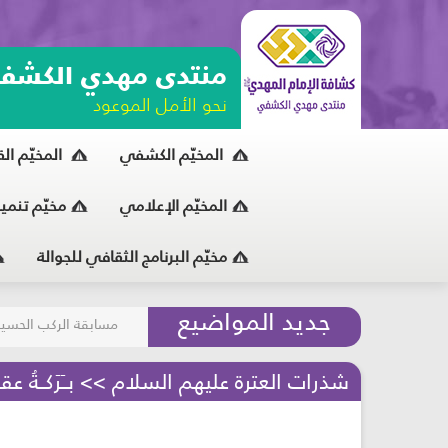
منتدى مهدي الكشف
نحو الأمل الموعود
المخيّم الكشفي
المخيّم ال
المخيّم الإعلامي
مخيّم تنمي
مخيّم البرنامج الثقافي للجوالة
مسابقة الركب الحسين
جديد المواضيع
المحافظة على البيئة
شذرات العترة عليهم السلام >> بــَرَكــةُ عقــ