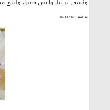
وكسى عرياناً، وأغنى فقيراً، وأعتق مم
بحار الأنوار: 43 / 56 ـ 58.