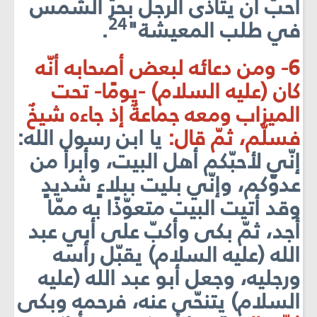
أحبّ أن يتأذّى الرجل بحرّ الشمس
24
في طلب المعيشة"
.
6- ومن دعائه لبعض أصحابه أنّه
كان (عليه السلام) -يومًا- تحت
الميزاب ومعه جماعةٌ إذ جاءه شيخٌ
فسلّم، ثمّ قال:
يا ابن رسول الله:
إنّي لأحبّكم أهل البيت، وأبرأ من
عدوّكم، وإنّي بليت ببلاءٍ شديدٍ
وقد أتيت البيت متعوّذًا به ممّا
أجد، ثمّ بكى وأكبّ على أبي عبد
الله (عليه السلام) يقبّل رأسه
ورجليه، وجعل أبو عبد الله (عليه
السلام) يتنحّى عنه، فرحمه وبكى