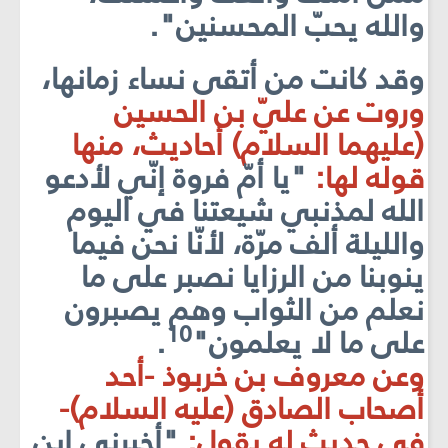
والله يحبّ المحسنين".
وقد كانت من أتقى نساء زمانها،
وروت عن عليّ بن الحسين
(عليهما السلا
م) أحاديث، منها
قوله لها:
"يا أمّ فروة إنّي لأدعو
الله لمذنبي شيعتنا في اليوم
والليلة ألف مرّة، لأنّا نحن فيما
ينوبنا من الرزايا نصبر على ما
نعلم من الثواب وهم يصبرون
10
على ما لا يعلمون"
.
وعن معروف بن خربوذ -أحد
أصحاب الصادق (عليه السلام)-
في حديثٍ له يقول:
"أخبرني ابن