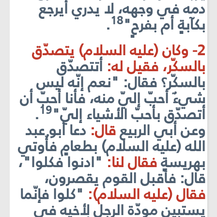
دمه في وجهه، لا يدري أيرجع
18
بكآبةٍ أم بفرحٍ"
.
2- وكان (عليه السلام) يتصدّق
بالسكّر، فقيل له:
أتتصدّق
بالسكّر؟ فقال: "نعم إنّه ليس
شيءٌ أحبّ إليّ منه، فأنا أحبّ أن
19
أتصدّق بأحبّ الأشياء إليّ"
.
وعن أبي الربيع
قال:
دعا أبو عبد
الله (عليه السلام) بطعامٍ فأُوتي
بهريسةٍ
فقال لنا:
"ادنوا فكلوا"،
قال: فأقبل القوم يقصرون،
فقال (عليه السلام):
"كلوا فإنّما
يستبين مودّة الرجل لأخيه في