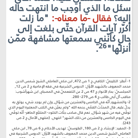
سئل ما الذي أوجب ما انتهت حاله
إليه؟
فقال -ما معناه-:
"ما زلت
أكرّر آيات القرآن حتّى بلغت إلى
حالٍ كأنّني سمعتها مشافهة ممّن
26
أنزلها"
.
________________________________________
1- أنظر: الكلينيّ: الكافي ج 1 ص 472, ابن مكي العاملي الشيخ شمس الدين
محمد المعروف بالشهيد الأوّل: الدروس الشرعية في فقه الإمامية ج 2 ص 12,
المجلسيّ: بحار الأنوار ج 47 ص 2 عن الكفعميّ في المصباح, ابن شهرآشوب:
مناقب آل أبي طالب ج 4 ص 279- 280.
2- والمشهور أنّه في الخامس والعشرين من شوّال, وإن لم يوجد شيء يوثق به
يدلّ عليه, قال المحدّث القمّي رحمه الله "ولم يعيّن في الكتب المعتبرة اليوم الذي
توفّي فيه من شهر شوّال, نعم قال صاحب جنّات الخلود- المتتبّع الماهر- أنّه توفّي
في اليوم الخامس والعشرين من ذلك الشهر" انتهى. (منتهى الآمال ج 2 ص
243).
3- المفيد: الإرشاد ج 2 ص 180, الطوسيّ: تهذيب الأحكام ج 6 ص 78, ابن مكي
العاملي الشيخ شمس الدين محمد المعروف بالشهيد الأوّل: الدروس الشرعية في