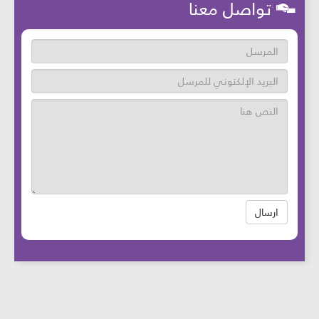
تواصل معنا
ارسال
عدد زوار الموقع: 46766780 آخر تحديث:
2025-