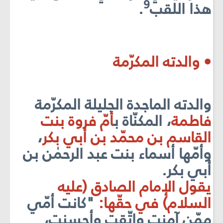
9
هذا اللقب
.
• والدته المكرّمة
والدته الماجدة الجليلة المكرّمة
فاطمة
، المكنّاة
ب
أ
مّ
فروة بنت
الق
اسم بن محمّد بن أبي بكر
،
وأمّها أسماء بنت عبد الرحمٰن بن
أبي بكر.
يقول الإمام الصادق (عليه
السلام) في حقّها:
"كانت أمّي
ممّن آمنت واتّقت وأحسنت،