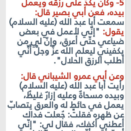
5- وكان يكدّ على رزقه ويعمل
بيده، فعن أبي بصير قال:
سمعت أبا عبد الله (عليه السلام)
ي
قول:
"إنّي لأعمل في بعض
ضياعي حتّى أعرق، وإنّ لي من
يكفيني ليعلم الله عزَّ وجلَّ أَنِّي
أطلب الرزق الحلال".
وعن أبي عمرو الشيباني قال:
رأيت أبا عبد الله (عليه السلام)
وبيده مسحاةٌ وعليه إزارٌ غليظٌ،
يعمل في حا
ئطٍ له والعرق يتصابّ
عن ظهره ف
قلت: جُعلت فداك
أعطني أكفك، فقال لي: "إنّي