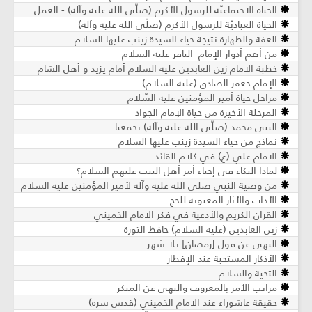
الحياة الاجتماعيّة للرسول الأكرم (صلّى الله عليه وآله) - العمل
الحياة العباديّة للرسول الأكرم (صلّى الله عليه وآله)
العفة والطهارة نتيجة حياء السيدة زينب عليها السلام
من أهم أدوار الإمام الباقر عليه السلام
خطبة الامام زين العابدين عليه السلام أمام يزيد و أهل الشام
الإمام جعفر الصادق (عليه السلام)
مراحل حياة أمير المؤمنين عليه السّلام
المرحلة الأخيرة من حياة الإمام الجواد
النبي محمد (صلّى الله عليه وآله) يجمعنا
نماذج من حياء السيدة زينب عليها السلام
الامام علي (ع) في كلام القائد
لماذا البكاء في إحياء أمر أهل البيت عليهم السلام؟
من وصية النبي صلى الله عليه وآله لأمير المؤمنين عليه السلام
الأداب والأثار المعنوية للحج
القران الكريم والأدعية في فكر الامام الخميني
زين العابدين (عليه السلام) حافظ الثورة
النهي عن قول [رمضان] بلا شهر
الأذكار المستحبة عند الإفطار
التحية والسلام
مراتب الأمر بالمعروف والنهي عن المنكر
حقيقة عاشوراء عند الامام الخميني (قدس سره)