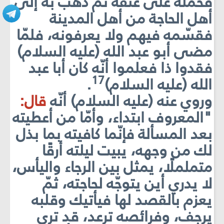
فحمله على عنقه ثمّ ذهب به إلى
أهل الحاجة من أهل المدينة
فقسّمه فيهم ولا يعرفونه، فلمّا
مضى أبو عبد الله (عليه السلام)
فقدوا ذا فعلموا أنّه كان أبا عبد
17
الله (عليه السلام)
.
وروي عنه (عليه السلام) أنّه
قال:
"المعروف ابتداء، وأمّا من أعطيته
بعد المسألة فإنّما كافيته بما بذل
لك من وجهه، يبيت ليلته أرقًا
متململًا، يمثل بين الرجاء واليأس،
لا يدري أين يتوجّه لحاجته، ثمّ
يعزم بالقصد لها فيأتيك وقلبه
يرجف، وفرائصه ترعد، قد ترى