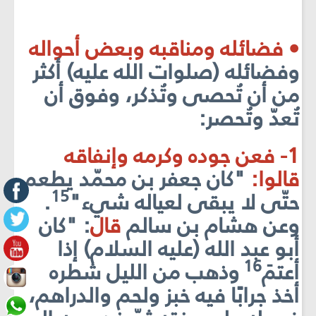
• فضائله ومناقبه وبعض أحواله
وفضائله (صلوات الله عليه) أكثر
من أن تُحصى وتُذكر، وفوق أن
تُعدّ وتُحصر:
1- فعن جوده وكرمه وإنفاقه
قالوا:
"كان جعفر بن محمّد يطعم
15
حتّى لا يبقى لعياله شيء"
.
وعن هشام بن سالم
قال
: "كان
أبو عبد الله (عليه السلام) إذا
16
أعتمَ
وذهب من الليل شطره
أخذ جرابًا فيه خبز ولحم والدراهم،