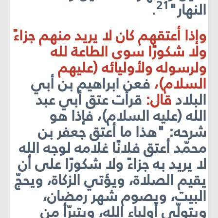
21
النهار"
.
وإذا أعتقهم كان لا يريد منهم جزاءً
ولا شكورًا سوى الطاعة لله
ولرسوله ولأوليائه (عليهم
السلام)،
فعن ابراهيم بن أبي
البلاد
قال:
قرأت عتق أبي عبد
الله (عليه السلام)، فإذا هو
شرحه: "هذا ما أعتق جعفر بن
محمّد أعتق فلانًا غلامه لوجه الله
لا يريد به جزاءً ولا
شكورًا على أن
يقيم الصلاة، ويؤتي الزكاة، ويحجّ
البيت، ويصوم شهر رمضان،
ويتولّى أولياء الله، ويتبرّأ من