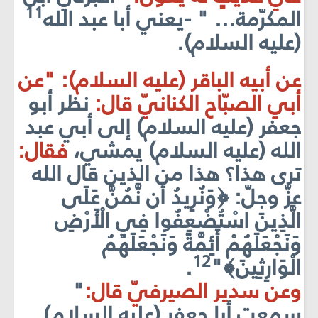
11
المكرّمة... " -يعني أبا عبد الله
(عليه السلام).
عن أبيه الباقر (عليه السلام): "عن
أبي الصبّاح الكنانيّ قال:
نظر أبو
جعفر (عليه السلام) إلى أبي عبد
الله (عليه السلام) يمشي،
فقال:
ترى هذا؟ هذا من الذين قال الله
عزّ وجلّ: ﴿وَنُرِيدُ أَن نَّمُنَّ عَلَى
الَّذِينَ اسْتُضْعِفُوا فِي الْأَرْضِ
وَنَجْعَلَهُمْ أَئِمَّةً وَنَجْعَلَهُمُ
12
الْوَارِثِينَ﴾"
.
وعن سدير الصيرفيّ قال:
"
سمعت أبا جعفر (عليه السلام)