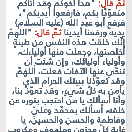
ثمّ قال:
"هذا أخوكم وقد أتاكم
متعوّذًا بكم، فارفعوا أيديكم"،
فرفع أبو عبد الله (عليه السلام)
يديه ورفعنا أيدينا
ثمّ قال:
"اللهمّ
إنّك خلقت هذه النفس من طينةٍ
أخلصتها، وجعلت منها أولياءك،
وأولياء أوليائك، وإن شئت أن
تنحّي عنها الآفات فعلت، أللهمّ
وقد تعوّذنا ببيتك الحرام الذي
يأمن به كلّ شيءٍ، وقد تعوّذ بنا،
وأنا أسألك يا من احتجب بنوره عن
خلقه، أسألك بمحمّد وعليّ
وفاطمة والحسن والحسين، يا
غاية كلّ محزونٍ وملهوفٍ ومكروبٍ