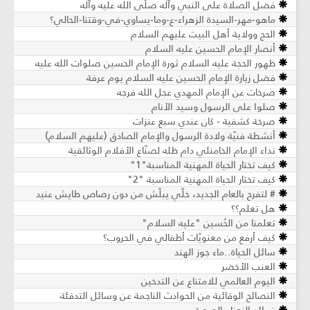
فضل الصلاة على النبي وآله صلّى الله عليه وآله
ماهو-مهر-السيدة الزهراء-ع-وما-يساوي-في-وقتنا-الحالي؟
الحج وولاية أهل البيت عليهم السلام
أنصار الإمام الحسين عليه السلام
ظهور الحجة عليه السلام ثورة الإمام الحسين صلوات الله عليه
فضل زيارة الإمام الحسين عليه السلام يوم عرفة
صرخات عن الإمام المهدي عجل الله فرجه
صلوا على الرسول وسيد الأنام
صرخة كشفية - كان عندي سبع عنزات
أنشطة فنيّة ولادة الرسول والإمام الصادق (عليهم السلام)
نداء الإمام الخامنئي دام ظله لصنّاع الأفلام الوثائقية
كيف تختار الحياة المهنية المناسبة"1"
كيف تختار الحياة المهنية المناسبة "2"
# لتفرح بالعام الجديد، خلّي يبلّش من دون رصاص طايش عنيد
هل تعلم؟؟
تعلمنا من الحُسين "عليه السلام"
كيف أرفع من معنويّات أطفالي في الحروب؟
سائل الحياة..ماء جوز الهند
العنب الأخضر
اليوم العالمي للامتناع عن التدخين
النصائح الوقائية من الحوادث الناجمة عن وسائل التدفئة