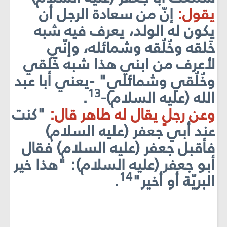
يقول:
إنّ من سعادة الرجل أن
يكون له الولد، يعرف فيه شبه
خَلقه وخُلُقه وشمائله، وإنّي
لأعرف من ابني هذا شبه خَلقي
وخُلُقي وشمائلي" -يعني أبا عبد
13
الله (عليه السلام)-
.
وعن رجلٍ يقال له طاهر قال:
"كنت
عند أبي جعفر (عليه السلام)
فأقبل جعفر (عليه السلام) فقال
أبو جعفر (عليه السلام): "هذا خير
14
البريّة أو أخير"
.