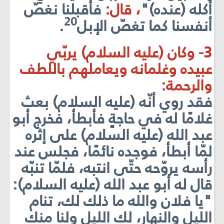
أكله (عنده)"
، قال:
فأقبلنا نغصّ
20
أنفسنا كما تغصّ الإبل
.
3- وكان (عليه السلام) يربّي
عبيده وغلمانه ويعاملهم باللطف
والر
حمة:
فقد روي أنّه (عليه السلام) بعث
غلامًا له في حاجةٍ فأبطأ، فخرج أبو
عبد الله (عليه السلام) على إثره
لمّا أبطأ، فوجده نائمًا، فجلس عند
رأسه يروّحه حتّى انتبه، فلمّا تنبّه
قال له أبو عبد الله (عليه السلام):
"يا فلان والله ما ذلك لك، تنام
الليل والنهار، لك الليل ولنا منك