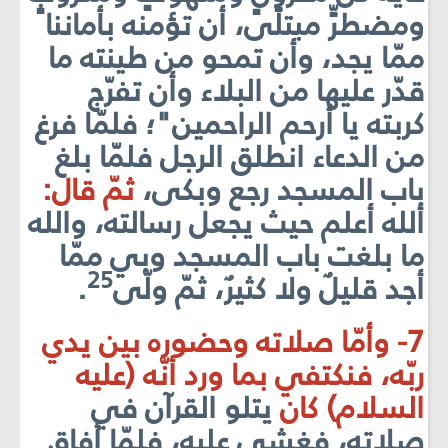
ومضطرٍّ مبتلًى، أن تؤمنه بأماننا
ممّا يجد، وأن تمحو من طينته ما
قدّر عليها من البلاء وأن تفرّج
كربته يا أرحم الراحمين"؛ فلمّا فرغ
من الدعاء انطلق الرجل فلمّا بلغ
باب المسجد رجع وبكى،
ثمّ قال:
ألله أعلم حيث يجعل رسالته، والله
ما بلغت باب المسجد وبي ممّا
25
أجد قليلٌ ولا كثيرٌ، ثمّ ولّى
.
7- وأمّا صلاته وحضوره بين يدي
ربّه، فنكتفي بما ورد أنّه (عليه
السلام) كان
ي
تلو القرآن في
صلاته، فغشي عليه، فلمّا أفاق