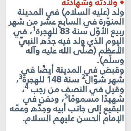
• ولادته وشهادته
ولد (عليه السلام) في المدينة
المنوّرة في السابع عشر من شهر
1
ربيع الأوّل سنة 83 للهجرة
، في
اليوم الذي ولد فيه جدّه النبيّ
الأعظم (صلّى الله عليه وآله
وسلّم).
وقبض في المدينة أيضًا في
3
2
شهر شوّال
سنة 148 للهجرة
،
4
وقيل في النصف من رجب
،
5
شهيدًا مسمومًا
، ودفن في
البقيع إلى جانب أبيه وجدّه وعمّه
الإمام الحسن عليهم السلام.