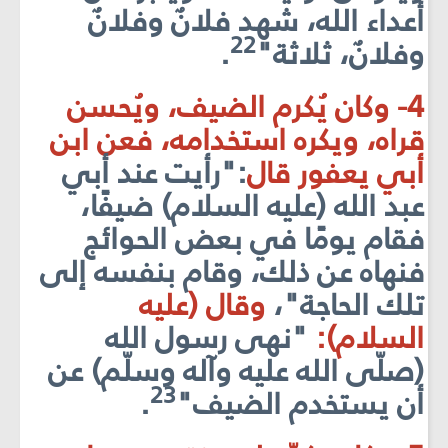
أعداء الله، شهد فلانٌ وفلانٌ
22
وفلانٌ، ثلاثة"
.
4- وكان يُكرم الضيف، ويُحسن
قراه، ويكره استخدامه، فعن ابن
أبي يعفور قال
:"ر
أيت عند أبي
عبد الله (عليه السلام) ضيفًا،
فقام يومًا في بعض الحوائج
فنهاه عن ذلك، وقام بنفسه إلى
تلك الحاجة"
،
وقال (عليه
السلام):
"نهى رسول الله
(صلّى الله عليه وآله وسلّم) عن
23
أن يستخدم الضيف"
.