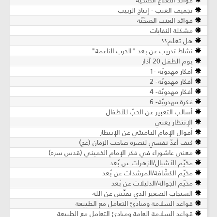
فوائد النعناع الصحية
تجفيف العنب - إنتاج الزبيب
فوائد العنب الصحّيّة
مشكلة النفايات
هل تعلم؟؟
نشاط تدريب عن بعد "الحرب الناعمة"
يوم الطفل 20 آذار
أفكار مهدويّة -1
أفكار مهدويّة- 2
أفكار مهدويّة- 4
فكرة مهدويّة- 6
أسالب التعبير عن الحبّ للأطفال
الإنتظار يعني
أقوال الإمام الخامنئي عن الإنتظار
كيف أعدّ نفسي لنصرة صاحب الزمان (عج)
معنى عاشوراء في فكر الإمام الخميني (قدس سره)
مخيّم الأشبال/الزهرات عن بُعد
مخيّم الكشّافة/المرشدات عن بُعد
مخيّم الجوالة/الدليلات عن بُعد
السنجاب الصغير الذي يفتِّش عن الله
قواعد السلامة ومبادئ التعامل مع الطبيعة
قواعد السلامة العامة ومبادئ التعامل مع الطبيعة