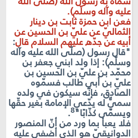
سمّاه به رسول الله (صلّى الله
عليه وآله وسلّم).
فعن ابن حمزة ثابت بن دينار
الثماليّ عن عليّ بن الحسين عن
أبيه عن جدّه عليهم السلام قال
:
"قال رسول (صلّى الله عليه وآله
وسلّم): إذا ولد ابني جعفر بن
محمّد بن عليّ بن الحسين بن
عليّ بن أبي طالب فسمّوه
الصادق، فإنّه سيكون في ولده
سميٌّ له يدّعي الإمامة بغير حقّها
8
ويسمّى كذّابًا"
.
فلا يعبأ بما ورد من أنّ المنصور
الدوانيقيّ هو الذي أضفى عليه