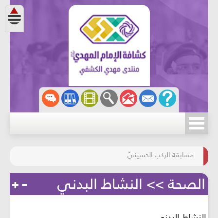
مسابقة الركب الحسينيّ
المحافظة على البيئة
الصحة >> النشاط البدني
النشاط البدني