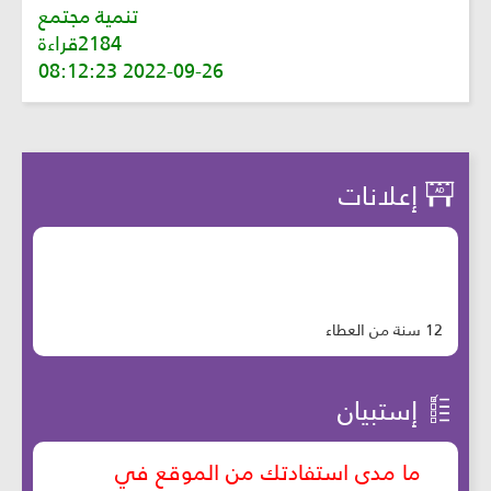
تنمية مجتمع
2184قراءة
2022-09-26 08:12:23
إعلانات
12 سنة من العطاء
إستبيان