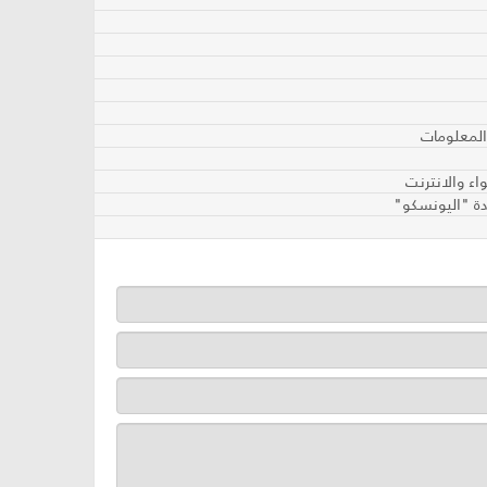
المعلومات
ء والانترنت
دة "اليونسكو"