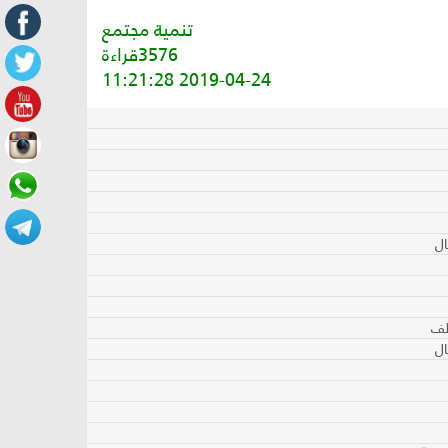
تنمية مجتمع
3576قراءة
2019-04-24 11:21:28
ال
لف
ال