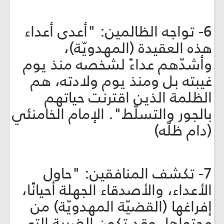
6- تواجه الظالمين: "أعدى أعداء
هذه العقيدة (المهدويّة)،
وأشدّهم عداءً لشخصه منذ يوم
غيبته بل ومنذ يوم ولادته، هم
الظلمة الذين اقترنت حياتهم
بالجور والتسلّط". الإمام الخامنئي
(دام ظلّه)
7- تكشف المنافقين: "حاول
الأعداء، والأصدقاء الجهلة أحيانًا،
إفراغها (القضيّة المهدويّة) من
محتواها، وقد تكون الضربة التي