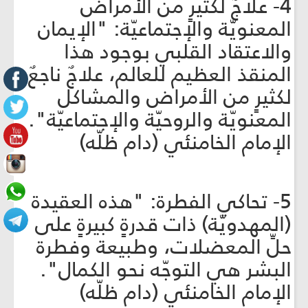
4- علاجٌ لكثيرٍ من الأمراض
المعنويّة والإجتماعيّة: "الإيمان
والاعتقاد القلبي بوجود هذا
المنقذ العظيم للعالم، علاجٌ ناجعٌ
لكثيرٍ من الأمراض والمشاكل
المعنويّة والروحيّة والإجتماعيّة".
الإمام الخامنئي (دام ظلّه)
5- تحاكي الفطرة: "هذه العقيدة
(المهدويّة) ذات قدرةٍ كبيرةٍ على
حلّ‏ِ المعضلات، وطبيعة وفطرة
البشر هي التوجّه نحو الكمال".
الإمام الخامنئي (دام ظلّه)