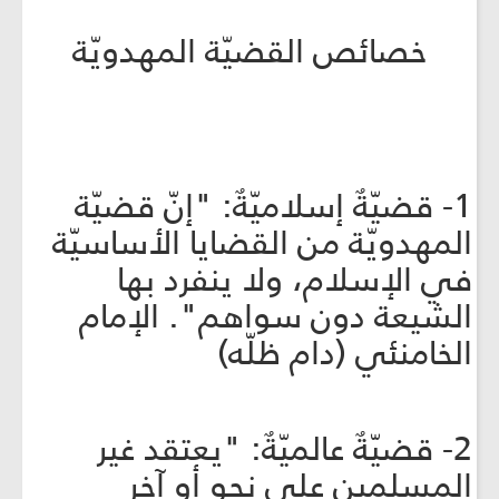
خصائص القضيّة المهدويّة
1- قضيّةٌ إسلاميّةٌ: "إنّ قضيّة
المهدويّة من القضايا الأساسيّة
في الإسلام، ولا ينفرد بها
الشيعة دون سواهم". الإمام
الخامنئي (دام ظلّه)
2- قضيّةٌ عالميّةٌ: "يعتقد غير
المسلمين على نحوٍ أو آخر