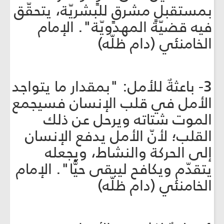
بمستقبلٍ مشرقٍ للبشريّة، يتحقّق
فيه قضيّة المهدويّة". الإمام
الخامنئي (دام ظلّه)
3- باعثةٌ للأمل: "بمقدار ما يتواجد
الأمل في قلب الإنسان فسيجمع
الموت شتاته ويرحل عن ذلك
القلب؛ لأنّ الأمل يدفع الإنسان
إلى الحركة والنشاط، ويجعله
يتقدّم ويكافح ليبقى حيًّا". الإمام
الخامنئي (دام ظلّه)