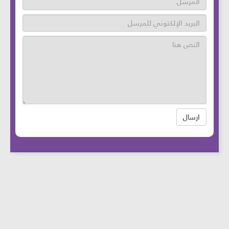
ارسال
عدد زوار الموقع: 46737181 آخر تحديث:
2025-
08-12
الساعة: 12:05 بتوقيت بيروت