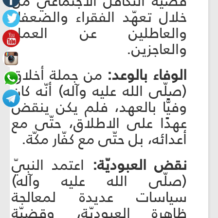
قضيّة التكافل الاجتماعي من
خلال تعهّد الفقراء والضعفاء
والعاطلين عن العمل
والعاجزين.
الوفاء بالوعد:
من جملة أخلاق
(صلّى الله عليه وآله) أنّه كان
وفيًّا بالعهد، فلم يكن ينقض
عهدًا على الاطلاق، حتّى مع
أعدائه، بل حتّى مع كفّار مكّة.
نقض العبوديّة:
اعتمد النبيّ
(صلّى الله عليه وآله)
سياسات عديدة لمعالجة
ظاهرة العبوديّة، وقضيّة