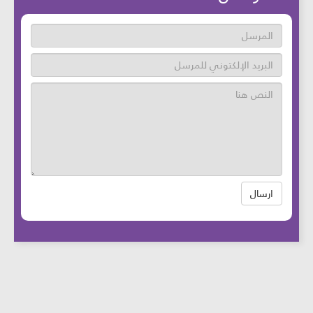
ارسال
عدد زوار الموقع: 46728983 آخر تحديث:
2025-