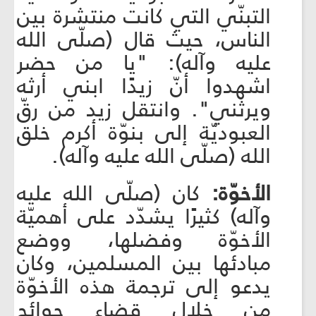
التبنّي التي كانت منتشرة بين
الناس، حيث قال (صلّى الله
عليه وآله): "يا من حضر
اشهدوا أنّ زيدًا ابني أرثه
ويرثني". وانتقل زيد من رقّ
العبوديّة إلى بنوّة أكرم خلق
الله (صلّى الله عليه وآله).
الأخوّة:
كان (صلّى الله عليه
وآله) كثيرًا يشدّد على أهميّة
الأخوّة وفضلها، ووضع
مبادئها بين المسلمين، وكان
يدعو إلى ترجمة هذه الأخوّة
من خلال قضاء حوائج